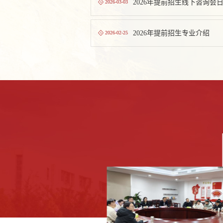
2026年提前招生线下咨询会
2026-03-03
2026年提前招生专业介绍
2026-02-25